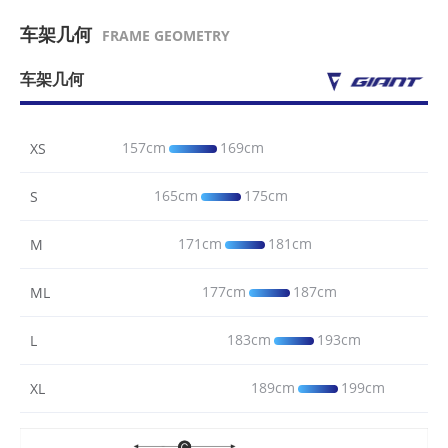
车架几何
FRAME GEOMETRY
车架几何
157cm
169cm
XS
165cm
175cm
S
171cm
181cm
M
177cm
187cm
ML
183cm
193cm
L
189cm
199cm
XL