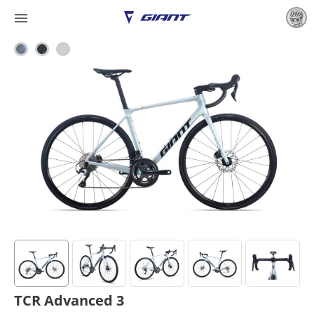

TCR Advanced 3