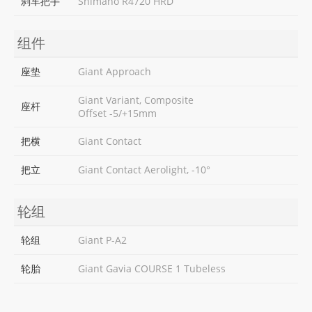
刹车把手
Shimano R4720 HRD
组件
座垫
Giant Approach
Giant Variant, Composite
座杆
Offset -5/+15mm
把横
Giant Contact
把立
Giant Contact Aerolight, -10°
轮组
轮组
Giant P-A2
轮胎
Giant Gavia COURSE 1 Tubeless