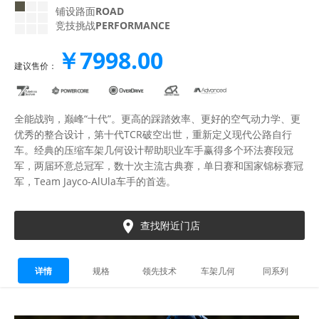
铺设路面
ROAD
竞技挑战
PERFORMANCE
￥7998.00
建议售价：
全能战驹，巅峰“十代”。更高的踩踏效率、更好的空气动力学、更
优秀的整合设计，第十代TCR破空出世，重新定义现代公路自行
车。经典的压缩车架几何设计帮助职业车手赢得多个环法赛段冠
军，两届环意总冠军，数十次主流古典赛，单日赛和国家锦标赛冠
军，Team Jayco-AlUla车手的首选。

查找附近门店
详情
规格
领先技术
车架几何
同系列