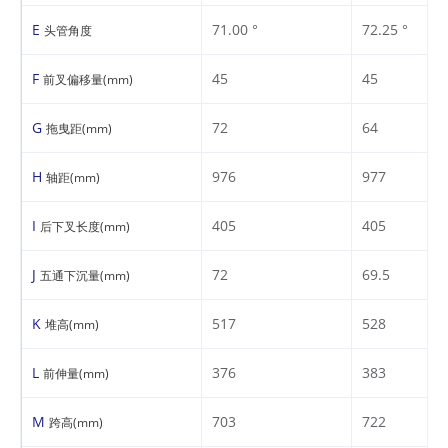
E
71.00 °
72.25 °
头管角度
F
45
45
前叉偏移量(mm)
G
72
64
拖曳距(mm)
H
976
977
轴距(mm)
I
405
405
后下叉长度(mm)
J
72
69.5
五通下沉量(mm)
K
517
528
堆高(mm)
L
376
383
前伸量(mm)
M
703
722
跨高(mm)