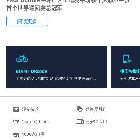
首个世界巡回赛总冠军
阅读更多
GIANT QRcode
捷安特骑行
车主身份ID，扫描QR绑定您的爱车 享受更贴心的服务。


领先技术
退换货规则


Giant QRcode
捷安特应用

4000家门店