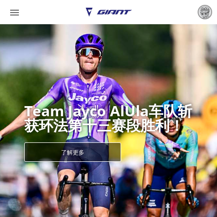

Team Jayco AlUla车队斩
获环法第十三赛段胜利！
了解更多