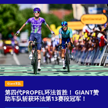
Giant车队
第四代PROPEL环法首胜！ GIANT赞
助车队斩获环法第13赛段冠军！