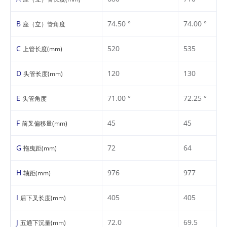
B
74.50 °
74.00 °
座（立）管角度
C
520
535
上管长度(mm)
D
120
130
头管长度(mm)
E
71.00 °
72.25 °
头管角度
F
45
45
前叉偏移量(mm)
G
72
64
拖曳距(mm)
H
976
977
轴距(mm)
I
405
405
后下叉长度(mm)
J
72.0
69.5
五通下沉量(mm)