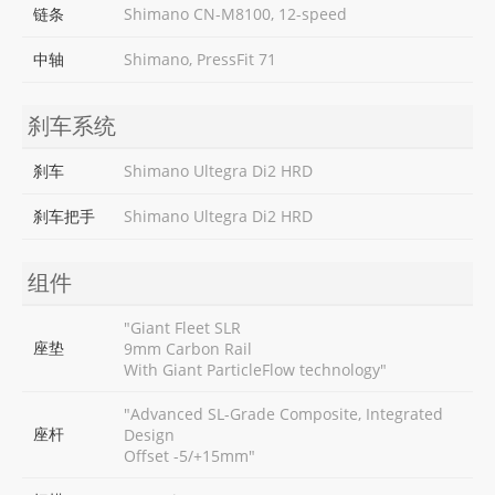
链条
Shimano CN-M8100, 12-speed
中轴
Shimano, PressFit 71
刹车系统
刹车
Shimano Ultegra Di2 HRD
刹车把手
Shimano Ultegra Di2 HRD
组件
"Giant Fleet SLR
座垫
9mm Carbon Rail
With Giant ParticleFlow technology"
"Advanced SL-Grade Composite, Integrated
座杆
Design
Offset -5/+15mm"