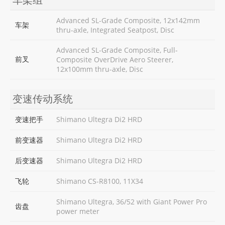
Advanced SL-Grade Composite, 12x142mm
车架
thru-axle, Integrated Seatpost, Disc
Advanced SL-Grade Composite, Full-
前叉
Composite OverDrive Aero Steerer,
12x100mm thru-axle, Disc
变速传动系统
变速把手
Shimano Ultegra Di2 HRD
前变速器
Shimano Ultegra Di2 HRD
后变速器
Shimano Ultegra Di2 HRD
飞轮
Shimano CS-R8100, 11X34
Shimano Ultegra, 36/52 with Giant Power Pro
齿盘
power meter