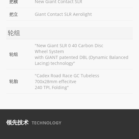
把横
New Giant Contact SLR
把立
Giant Contact SLR Aerolight
轮组
"New Giant SLR 0 40 Carbon Disc
Wheel System
轮组
with GIANT patented DBL (Dynamic Balanced
Lacing) technology"
"Cadex Road Race GC Tubeless
轮胎
700x28mm effecitve
240 TPI, Folding"
领先技术
TECHNOLOGY