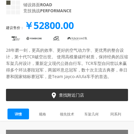
铺设路面
ROAD
竞技挑战
PERFORMANCE
￥52800.00
建议售价：
28年磨一剑，更高的效率、更好的空气动力学、更优秀的整合设
计，第十代TCR破空出世。 使用高模量碳纤材质，保持经典的压缩
车架几何设计，重新定义现代公路自行车。TCR车型自问世以来赢
得多个环法赛段冠军，两届环意总冠军，数十次主流古典赛，单日
赛和国家锦标赛冠军，是Team Jayco-AlUla车手的首选。

查找附近门店
详情
规格
领先技术
车架几何
同系列