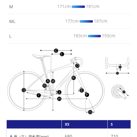
171cm
181cm
M
177cm
187cm
ML
183cm
193cm
L
XS
S
A
680
710
座（立）管长度(mm)