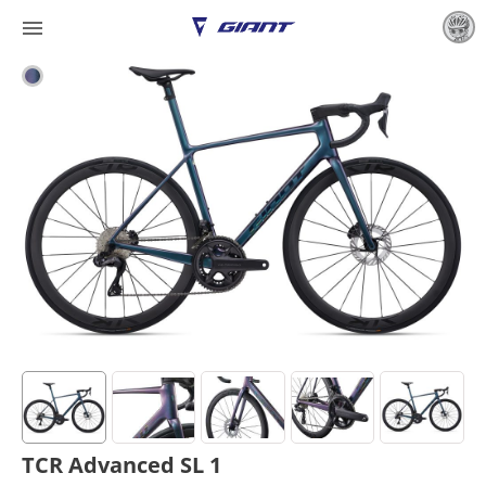

TCR Advanced SL 1