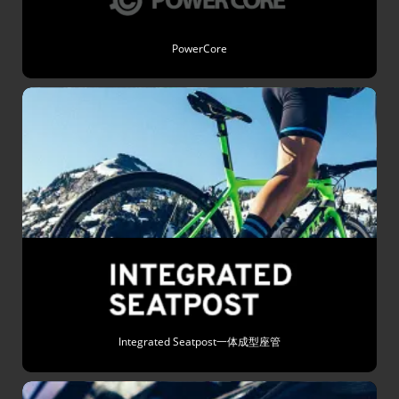
PowerCore
Integrated Seatpost一体成型座管