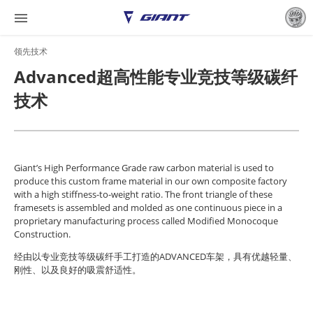

领先技术
Advanced超高性能专业竞技等级碳纤
技术
Giant’s High Performance Grade raw carbon material is used to
produce this custom frame material in our own composite factory
with a high stiffness-to-weight ratio. The front triangle of these
framesets is assembled and molded as one continuous piece in a
proprietary manufacturing process called Modified Monocoque
Construction.
经由以专业竞技等级碳纤手工打造的ADVANCED车架，具有优越轻量、
刚性、以及良好的吸震舒适性。