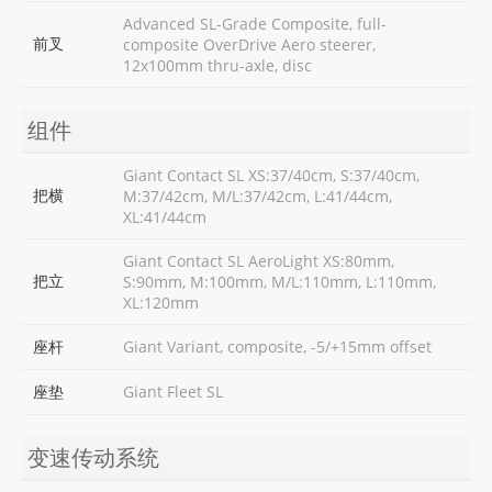
Advanced SL-Grade Composite, full-
前叉
composite OverDrive Aero steerer,
12x100mm thru-axle, disc
组件
Giant Contact SL XS:37/40cm, S:37/40cm,
把横
M:37/42cm, M/L:37/42cm, L:41/44cm,
XL:41/44cm
Giant Contact SL AeroLight XS:80mm,
把立
S:90mm, M:100mm, M/L:110mm, L:110mm,
XL:120mm
座杆
Giant Variant, composite, -5/+15mm offset
座垫
Giant Fleet SL
变速传动系统