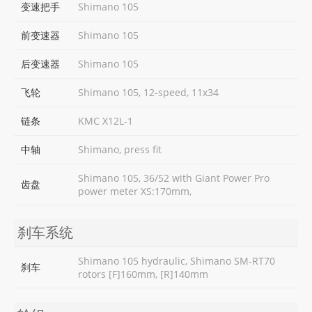
变速把手
Shimano 105
前变速器
Shimano 105
后变速器
Shimano 105
飞轮
Shimano 105, 12-speed, 11x34
链条
KMC X12L-1
中轴
Shimano, press fit
Shimano 105, 36/52 with Giant Power Pro
齿盘
power meter XS:170mm,
刹车系统
Shimano 105 hydraulic, Shimano SM-RT70
刹车
rotors [F]160mm, [R]140mm