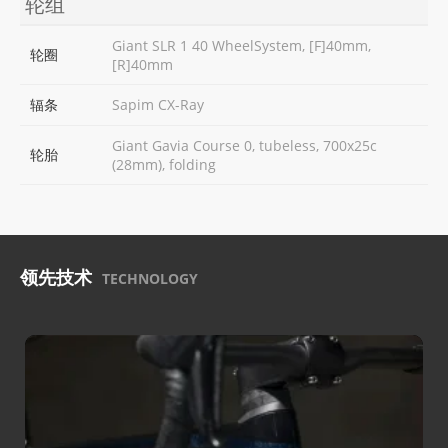
轮组
Giant SLR 1 40 WheelSystem, [F]40mm,
轮圈
[R]40mm
辐条
Sapim CX-Ray
Giant Gavia Course 0, tubeless, 700x25c
轮胎
(28mm), folding
领先技术
TECHNOLOGY