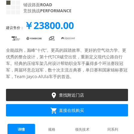
铺设路面
ROAD
竞技挑战
PERFORMANCE
￥23800.00
建议售价：
全能战驹，巅峰“十代”。更高的踩踏效率、更好的空气动力学、更
优秀的整合设计，第十代TCR破空出世，重新定义现代公路自行
车。经典的压缩车架几何设计帮助职业车手赢得多个环法赛段冠
军，两届环意总冠军，数十次主流古典赛，单日赛和国家锦标赛冠
军，Team Jayco-AlUla车手的首选。

查找附近门店

直接在线购买
详情
规格
领先技术
同系列