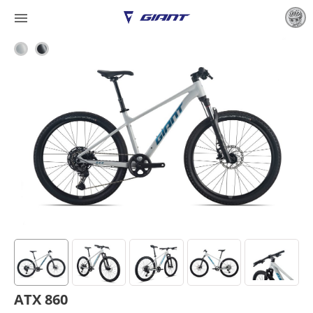

ATX 860