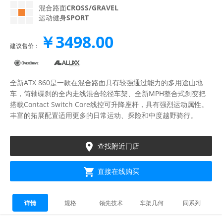
混合路面
CROSS/GRAVEL
运动健身
SPORT
￥3498.00
建议售价：
全新ATX 860是一款在混合路面具有较强通过能力的多用途山地
车，筒轴碟刹的全内走线混合轮径车架、全新MPH整合式刹变把
搭载Contact Switch Core线控可升降座杆，具有强烈运动属性。
丰富的拓展配置适用更多的日常运动、探险和中度越野骑行。

查找附近门店

直接在线购买
详情
规格
领先技术
车架几何
同系列