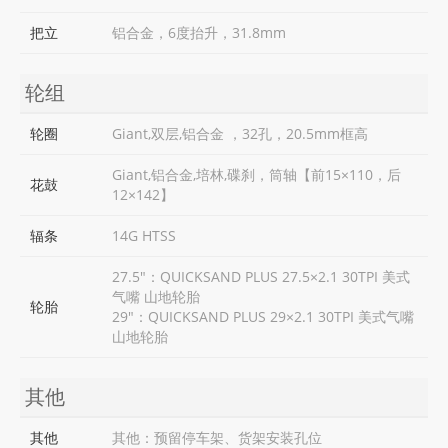
把立
铝合金，6度抬升，31.8mm
轮组
轮圈
Giant,双层,铝合金 ，32孔，20.5mm框高
Giant,铝合金,培林,碟刹，筒轴【前15×110，后
花鼓
12×142】
辐条
14G HTSS
27.5"：QUICKSAND PLUS 27.5×2.1 30TPI 美式
气嘴 山地轮胎
轮胎
29"：QUICKSAND PLUS 29×2.1 30TPI 美式气嘴
山地轮胎
其他
其他
其他：预留停车架、货架安装孔位