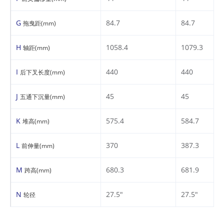
G
84.7
84.7
拖曳距(mm)
H
1058.4
1079.3
轴距(mm)
I
440
440
后下叉长度(mm)
J
45
45
五通下沉量(mm)
K
575.4
584.7
堆高(mm)
L
370
387.3
前伸量(mm)
M
680.3
681.9
跨高(mm)
N
27.5"
27.5"
轮径