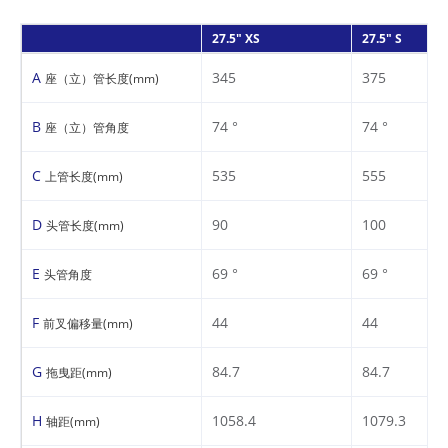
27.5" XS
27.5" S
A
345
375
座（立）管长度(mm)
B
74 °
74 °
座（立）管角度
C
535
555
上管长度(mm)
D
90
100
头管长度(mm)
E
69 °
69 °
头管角度
F
44
44
前叉偏移量(mm)
G
84.7
84.7
拖曳距(mm)
H
1058.4
1079.3
轴距(mm)