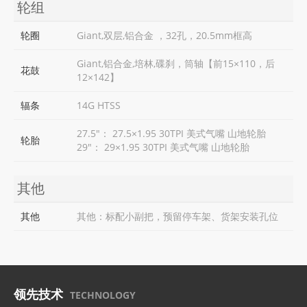
轮组
轮圈
Giant,双层,铝合金 ，32孔，20.5mm框高
Giant,铝合金,培林,碟刹，筒轴【前15×110，后
花鼓
12×142】
辐条
14G HTSS
27.5"： 27.5×1.95 30TPI 美式气嘴 山地轮胎
轮胎
29"： 29×1.95 30TPI 美式气嘴 山地轮胎
其他
其他
其他：标配小副把，预留停车架、货架安装孔位
领先技术
TECHNOLOGY