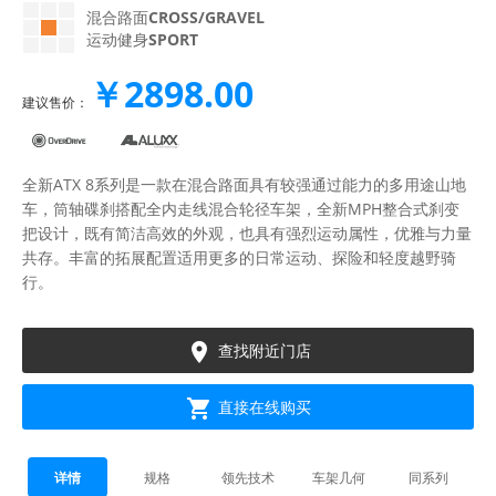
混合路面
CROSS/GRAVEL
运动健身
SPORT
￥2898.00
建议售价：
全新ATX 8系列是一款在混合路面具有较强通过能力的多用途山地
车，筒轴碟刹搭配全内走线混合轮径车架，全新MPH整合式刹变
把设计，既有简洁高效的外观，也具有强烈运动属性，优雅与力量
共存。丰富的拓展配置适用更多的日常运动、探险和轻度越野骑
行。

查找附近门店

直接在线购买
详情
规格
领先技术
车架几何
同系列