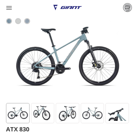

ATX 830