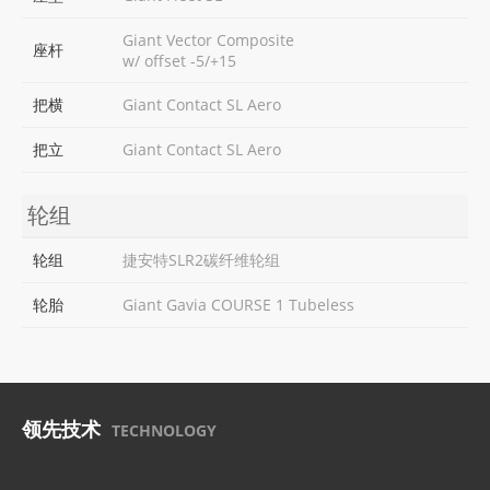
Giant Vector Composite
座杆
w/ offset -5/+15
把横
Giant Contact SL Aero
把立
Giant Contact SL Aero
轮组
轮组
捷安特SLR2碳纤维轮组
轮胎
Giant Gavia COURSE 1 Tubeless
领先技术
TECHNOLOGY