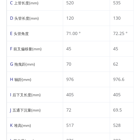
C
520
535
上管长度(mm)
D
120
130
头管长度(mm)
E
71.00 °
72.25 °
头管角度
F
45
45
前叉偏移量(mm)
G
70
62
拖曳距(mm)
H
976
976.6
轴距(mm)
I
405
405
后下叉长度(mm)
J
72
69.5
五通下沉量(mm)
K
517
528
堆高(mm)