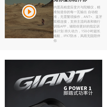
内置高精度应变片与陀螺仪，精
准知道你的每一瓦输出 自动校
准，无需繁琐操作，ANT+、蓝牙
双模连接，支持主流码表和骑行
训练APP，辅助你更好的指定训
练计划 持久动力，150小时超长
续航，IPX7防水，风雨无阻陪伴
你