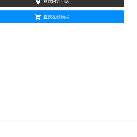

查找附近门店

直接在线购买