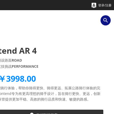

登录/注册

tend AR 4
铺设路面
ROAD
竞技挑战
PERFORMANCE
￥3998.00
能骑行体验，帮助你骑得更快、骑得更远、拓展公路骑行体验的完
ontend专为有更高理想的骑手设计，旨在骑行更快、更远，创新
se座管提供更加平稳、高效的骑行品质和快速、敏捷的路感。