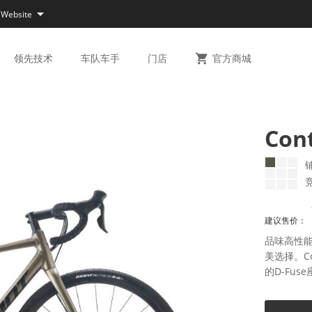

 Website
领先
技术
车队
车手
门店

官方
商城
Con
建议售价：
品味高性
美选择。C
的D-Fu