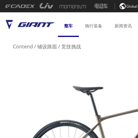

Global
整车
骑行
装备
新闻
资讯
Contend
/
铺设路面
/
竞技挑战