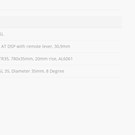
SL
h AT DSP with remote lever, 30,9mm
 TR35, 780x35mm, 20mm rise, AL6061
 SL 35, Diameter 35mm, 8 Degree