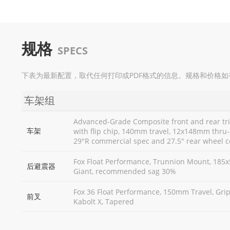
规格
SPECS
下表为最新配置，取代任何打印或PDF格式的信息。规格和价格
车架组
Advanced-Grade Composite front and rear tr
车架
with flip chip, 140mm travel, 12x148mm thru-a
29"R commercial spec and 27.5" rear wheel 
Fox Float Performance, Trunnion Mount, 185x
后避震器
Giant, recommended sag 30%
Fox 36 Float Performance, 150mm Travel, Gri
前叉
Kabolt X, Tapered