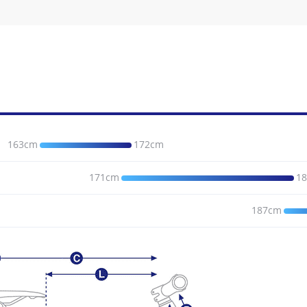
163cm
172cm
171cm
1
187cm