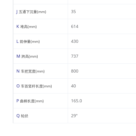
J
35
五通下沉量(mm)
K
614
堆高(mm)
L
430
前伸量(mm)
M
737
跨高(mm)
N
800
车把宽度(mm)
O
40
车首竖杆长度(mm)
P
165.0
曲柄长度(mm)
Q
29"
轮径