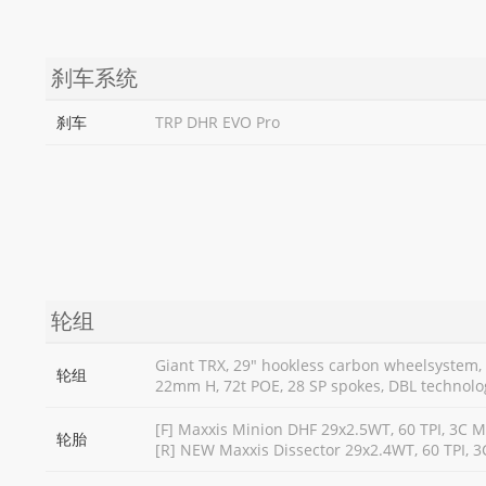
刹车系统
刹车
TRP DHR EVO Pro
轮组
Giant TRX, 29" hookless carbon wheelsyste
轮组
22mm H, 72t POE, 28 SP spokes, DBL technolo
[F] Maxxis Minion DHF 29x2.5WT, 60 TPI, 3C M
轮胎
[R] NEW Maxxis Dissector 29x2.4WT, 60 TPI, 3