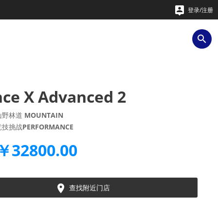

登录/注册

nce X Advanced 2
山野林道
MOUNTAIN
竞技挑战
PERFORMANCE
￥32800.00

查找附近门店