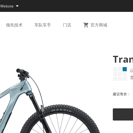

 Website
领先
技术
车队
车手
门店

官方
商城
Tra
建议售价：