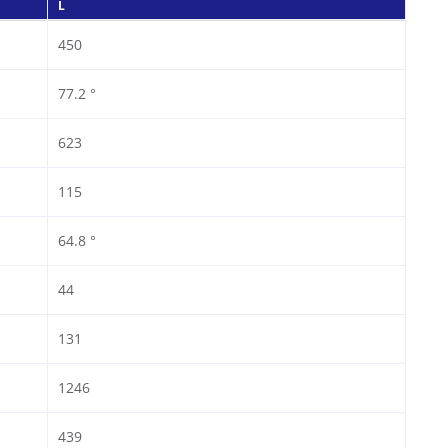
L
450
77.2 °
623
115
64.8 °
44
131
1246
439