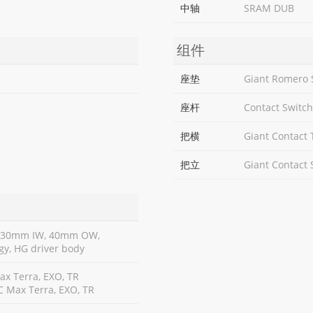
中轴
SRAM DUB
组件
座垫
Giant Romero 
座杆
Contact Switc
把横
Giant Contact
把立
Giant Contact
m, 30mm IW, 40mm OW,
gy, HG driver body
ax Terra, EXO, TR
C Max Terra, EXO, TR