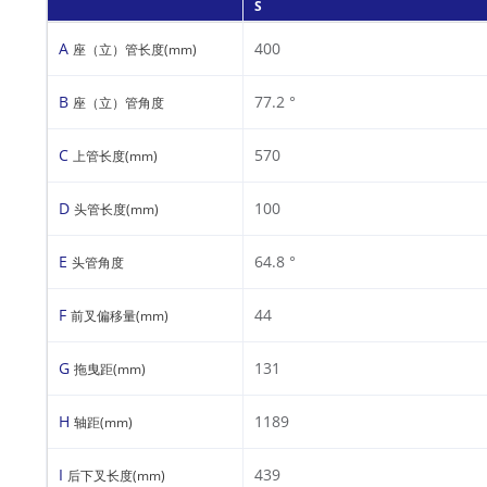
S
A
400
座（立）管长度(mm)
B
77.2 °
座（立）管角度
C
570
上管长度(mm)
D
100
头管长度(mm)
E
64.8 °
头管角度
F
44
前叉偏移量(mm)
G
131
拖曳距(mm)
H
1189
轴距(mm)
I
439
后下叉长度(mm)