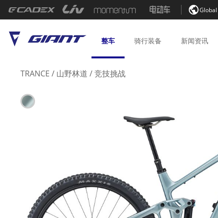

Global
整车
骑行
装备
新闻
资讯
TRANCE
/
山野林道
/
竞技挑战