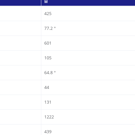
M
425
77.2 °
601
105
64.8 °
44
131
1222
439