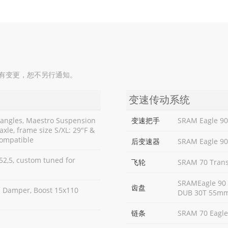
如有变更，恕不另行通知。
变速传动系统
iangles, Maestro Suspension
变速把手
SRAM Eagle 90
xle, frame size S/XL: 29"F &
compatible
后变速器
SRAM Eagle 90
52,5, custom tuned for
飞轮
SRAM 70 Tran
SRAMEagle 90 
齿盘
p Damper, Boost 15x110
DUB 30T 55mm
链条
SRAM 70 Eagle