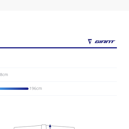
88cm
196cm