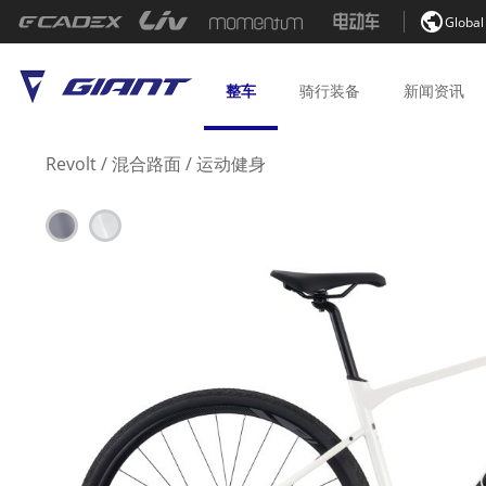

Global
整车
骑行
装备
新闻
资讯
Revolt
/
混合路面
/
运动健身