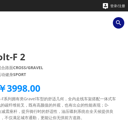

登录/注册

lt-F 2
混合路面
CROSS/GRAVEL
运动健身
SPORT
￥3998.00
olt-F系列拥有类Gravel车型的舒适几何，全内走线车架搭配一体式车
化的碳纤维前叉，既有高颜值的外观，也有出众的性能表现；D-
合金减震座杆，提升骑行时的舒适性，油压碟刹系统在全天候提供良
力，不仅满足城市通勤，更能让你无惧前方道路。