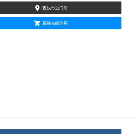

查找附近门店

直接在线购买