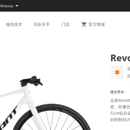

 Website
领先
技术
车队
车手
门店

官方
商城
Revo
建议售价：
全新Rev
把，轻量
Fuse铝
好的制动