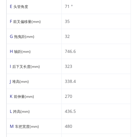
E
71 °
头管角度
F
35
前叉偏移量(mm)
G
32
拖曳距(mm)
H
746.6
轴距(mm)
I
323
后下叉长度(mm)
J
338.4
堆高(mm)
K
270
前伸量(mm)
L
436.5
跨高(mm)
M
480
车把宽度(mm)