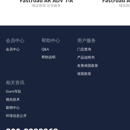
Fastroad AR ADV 1-A
Fastroad 
铺设路面 运动健身
铺设路
会员中心
帮助中心
用户服务
会员中心
Q&A
门店查询
帮助说明
产品说明书
友善保固政策
保固政策
相关资讯
Giant车队
领先技术
新闻中心
环境信息公开