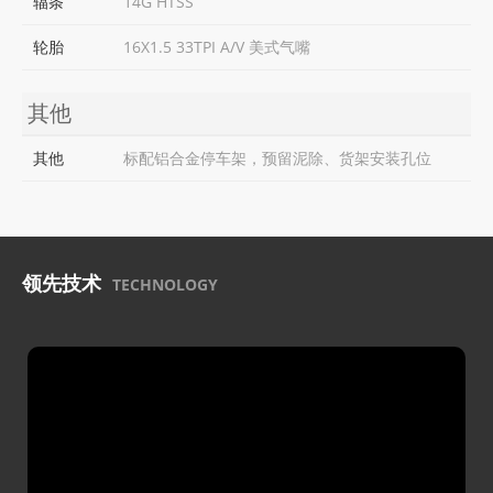
辐条
14G HTSS
轮胎
16X1.5 33TPI A/V 美式气嘴
其他
其他
标配铝合金停车架，预留泥除、货架安装孔位
领先技术
TECHNOLOGY