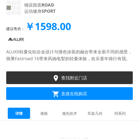
铺设路面
ROAD
运动健身
SPORT
￥1598.00
建议售价：
ALUXX轻量化铝合金设计与撞色涂装的融合带来全新不同的感受，
骑乘Fastroad 16带来风驰电掣的轻量体验，欢乐童年骑行有我。

查找附近门店

直接在线购买
详情
规格
领先技术
车架几何
同系列