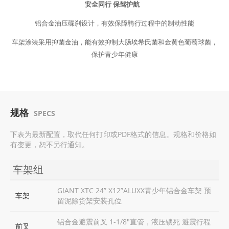
安全同行 保驾护航
铝合金油压碟刹设计，有效保障骑行过程中的制动性能
车架涂装采用抑菌金油，能有效抑制大肠埃希氏菌和金黄色葡萄球菌，
保护青少年健康
规格
SPECS
下表为最新配置，取代任何打印或PDF格式的信息。规格和价格如
有变更，恕不另行通知。
车架组
GIANT XTC 24” X12”ALUXX青少年铝合金车架 预
车架
留泥除货架安装孔位
铝合金避震前叉 1-1/8"直管，液压锁死 避震行程
前叉