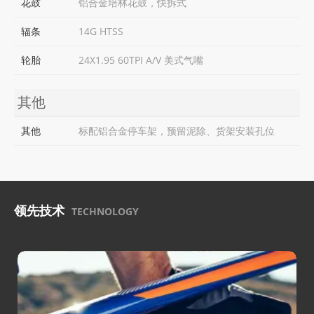
花鼓
铝合金培林花鼓，快拆式
辐条
14G HTSS
轮胎
24X1.95 60TPI A/V 美式气嘴
其他
其他
标配铝合金停车架，预留泥除、货架安装孔位
领先技术
TECHNOLOGY