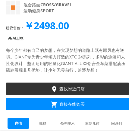
混合路面
CROSS/GRAVEL
运动健身
SPORT
￥2498.00
建议售价：
每个少年都有自己的梦想，在实现梦想的道路上既有顺风也有逆
境。GIANT专为青少年倾力打造的XTC 24系列，多彩的涂装和人
性化设计，坚固耐用的轻量化GIANT ALUXX铝合金车架搭配油压
碟刹展现非凡优势，让少年无畏前行，追逐梦想！

查找附近门店

直接在线购买
详情
规格
领先技术
车架几何
同系列