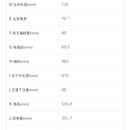
D
120
头管长度(mm)
E
70 °
头管角度
F
40
前叉偏移量(mm)
G
69.5
拖曳距(mm)
H
982
轴距(mm)
I
410
后下叉长度(mm)
J
40
五通下沉量(mm)
K
533.8
堆高(mm)
L
351.7
前伸量(mm)