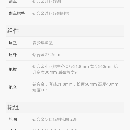
刹车
铝合金油压碟刹
刹车把手
铝合金油压碟刹刹把
组件
座垫
青少年坐垫
座杆
铝合金27.2mm
铝合金小燕把中心直径31.8mm 宽度560mm 抬
把横
升高度30mm 后翘角度9°
铝合金，直径31.8mm，长度60mm 高度40mm
把立
角度10°
轮组
轮圈
铝合金双层碟刹轮圈 28H