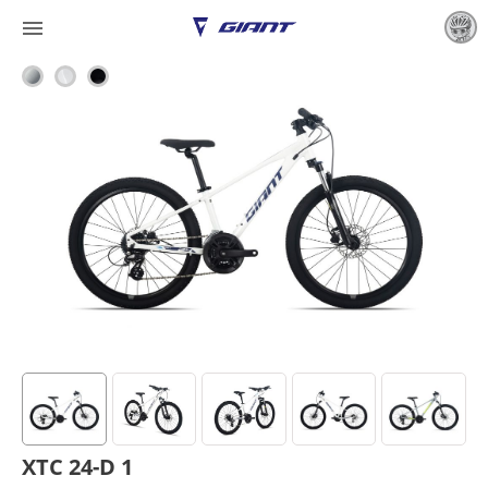

XTC 24-D 1