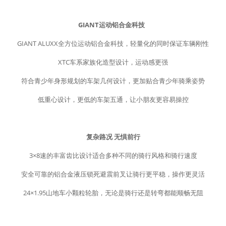
GIANT运动铝合金科技
GIANT ALUXX全方位运动铝合金科技，轻量化的同时保证车辆刚性
XTC车系家族化造型设计，运动感更强
符合青少年身形规划的车架几何设计，更加贴合青少年骑乘姿势
低重心设计，更低的车架五通，让小朋友更容易操控
复杂路况 无惧前行
3×8速的丰富齿比设计适合多种不同的骑行风格和骑行速度
安全可靠的铝合金液压锁死避震前叉让骑行更平稳，操作更灵活
24×1.95山地车小颗粒轮胎，无论是骑行还是转弯都能顺畅无阻