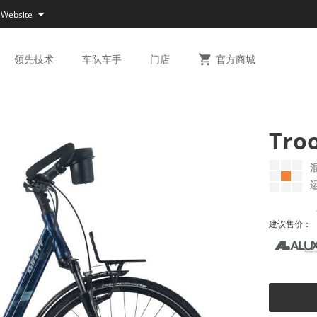

 Website
领先
技术
车队
车手
门店

官方
商城
Tro
建议售价：