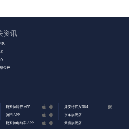
关资讯
t车队
术
心
息公开
捷安特骑行 APP
捷安特官方商城



骑鬥 APP
京东旗舰店


捷安特电动车 APP
天猫旗舰店

