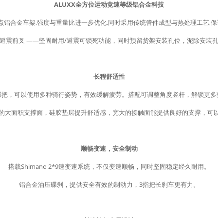
ALUXX全方位运动竞速等级铝合金科技
点铝合金车架,强度与重量比进一步优化,同时采用传统管件成型与热处理工艺,
避震前叉 ——坚固耐用/避震可锁死功能，同时预留货架安装孔位，泥除安装
长程舒适性
蝶把，可以使用多种骑行姿势，有效缓解疲劳。搭配可调整角度竖杆，解锁更多
的大面积支撑面，硅胶垫层提升舒适感，宽大的接触面能提供良好的支撑，可
顺畅变速，安全制动
搭载Shimano 2*9速变速系统，不仅变速顺畅，同时坚固稳定经久耐用。
铝合金油压碟刹，提供安全有效的制动力，3指把长刹车更有力。