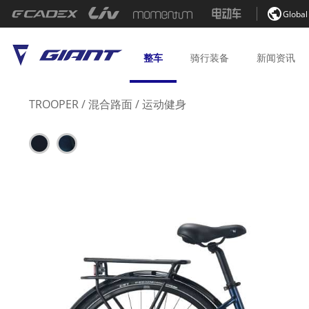

Global
整车
骑行
装备
新闻
资讯
TROOPER
/
混合路面
/
运动健身