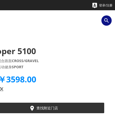

登录/注册

oper 5100
混合路面
CROSS/GRAVEL
运动健身
SPORT
￥3598.00

查找附近门店