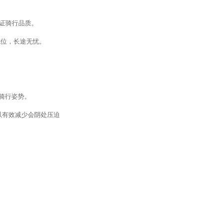
保证骑行品质。
孔位，长途无忧。
骑行姿势。
以有效减少会阴处压迫