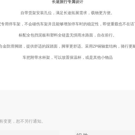
长途旅行专属设计
自带货架安装孔位，满足长途拓展需求，载物更方便。
配专用停车架，不会碰伤车架并且能够增加停车时的稳定性，即使重载也不在话
标配全包挡泥板和塑料全链盖无惧雨水路面，自在前行。
合金防滑脚踏，提供舒适的踩踏面，脚掌更舒适。采用ZP铜轴套结构，骑行更
车把附带水杯架，可以放置保温杯，或是其他小物品
如有变更，恕不另行通知。