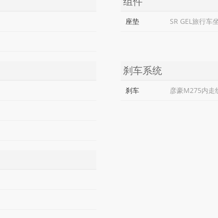
组件
座垫
SR GEL旅行车
刹车系统
刹车
彦豪M275内