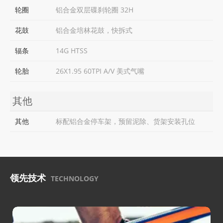
轮圈
铝合金双层碟刹轮圈 32H
花鼓
铝合金培林花鼓，快拆式
辐条
14G HTSS
轮胎
26X1.95 60TPI A/V 美式气嘴
其他
其他
标配铝合金停车架，预留泥除、货架安装孔位
领先技术
TECHNOLOGY