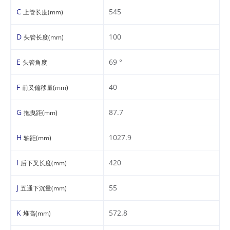
C
545
上管长度(mm)
D
100
头管长度(mm)
E
69 °
头管角度
F
40
前叉偏移量(mm)
G
87.7
拖曳距(mm)
H
1027.9
轴距(mm)
I
420
后下叉长度(mm)
J
55
五通下沉量(mm)
K
572.8
堆高(mm)