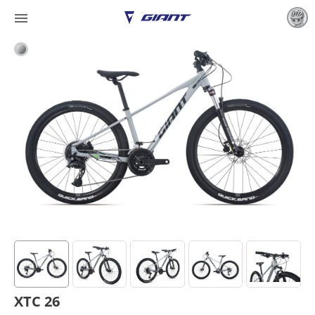

XTC 26