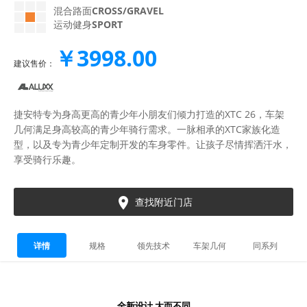
混合路面
CROSS/GRAVEL
运动健身
SPORT
￥3998.00
建议售价：
捷安特专为身高更高的青少年小朋友们倾力打造的XTC 26，车架
几何满足身高较高的青少年骑行需求。一脉相承的XTC家族化造
型，以及专为青少年定制开发的车身零件。让孩子尽情挥洒汗水，
享受骑行乐趣。

查找附近门店
详情
规格
领先技术
车架几何
同系列
全新设计 大而不同