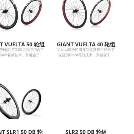
T VUELTA 50 轮组
GIANT VUELTA 40 轮组
ta碳纤轮组在制造过程中结合了
Vuelta碳纤轮组在制造过程中结合了
iant花鼓技术，并融合了我
先进的Giant花鼓技术，并融合了我
的制造工艺，打造出竞赛级耐
们独特的制造工艺，打造出竞赛级耐
的轮组。 每一个Vuelta碳纤
用且高效的轮组。 每一个Vuelta碳纤
经过严格的质量和性能检测，
轮组都经过严格的质量和性能检测，
组在任何情况下都能表现出
确保轮组在任何情况下都能表现出
同级轮组中最可靠的选择。
色，是同级轮组中最可靠的选择。
t花鼓技术的三大优势： 高耐用
Giant花鼓技术的三大优势： 高耐用
 – 高于业界标准的高强度严
性和强度 – 高于业界标准的高强度严
，满足一级公路车竞赛级需
格测试，满足一级公路车竞赛级需
滑顺度 - 钢珠培林通过降低轴
求。 高滑顺度 - 钢珠培林通过降低轴
，保持良好的滚动特性，有效
承摩擦，保持良好的滚动特性，有效
的滑顺度。 高咬合速度 – 高
提升轮组的滑顺度。 高咬合速度 – 高
T的棘齿提升棘轮咬合速度，提
达40T的棘齿提升棘轮咬合速度，提
供更灵敏的加速反应。
供更灵敏的加速反应。
NT SLR1 50 DB 轮
SLR2 50 DB 轮组