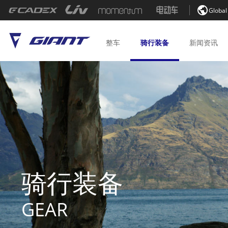

Global
整车
骑行
装备
新闻
资讯
骑行装备
GEAR