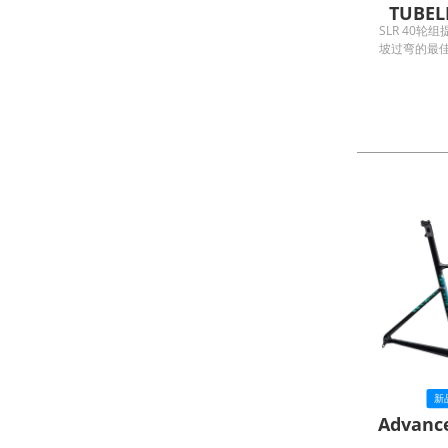
TUBEL
SLR 40
坡过弯的最
框鈎设计，
提供骑士
新
Advanc