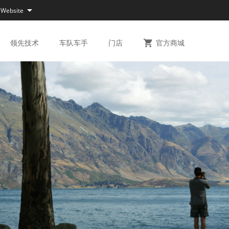

 Website
领先
技术
车队
车手
门店

官方
商城