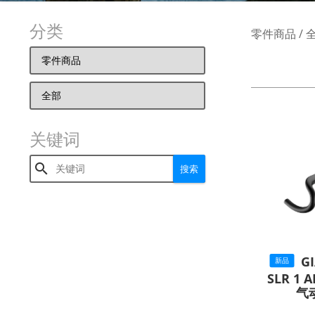
分类
零件商品 / 
关键词

搜索
G
新品
SLR 1
气