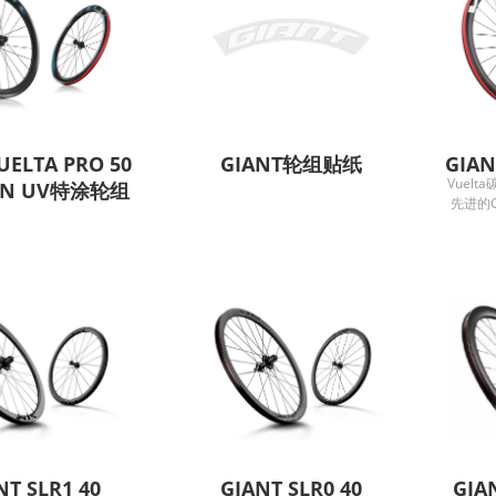
UELTA PRO 50
GIANT轮组贴纸
GIAN
Vuel
ON UV特涂轮组
先进的G
们独特
用且高效
轮组都
确保轮
色，是
Gian
性和强度
格测试
求。 高
承摩擦
提升轮组
达40
NT SLR1 40
GIANT SLR0 40
GIA