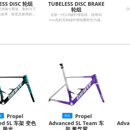
ESS DISC 轮组
TUBELESS DISC BRAKE
轮组
轮组提供骑士爬坡、衝刺与下
佳效率，较宽且耐用的无
全新一代SLR碳纤维轮组，採用40
在追求轻量化的同时，更
mm高的无钩碳纤维轮圈和空力碳纤
最稳定的操控性能。
维辐条，搭配40T棘齿和动态平衡编
轮（DBL）的高效动力传输，外宽
28mm的宽轮圈的空气动力性能，达
到最佳侧向重量刚性比，成为精确操
控顶级性能的碳纤维轮组。
Propel
Propel
品
新品
ed SL 车架 变色
Advanced SL Team 车
Adv
极光
架 氮气紫