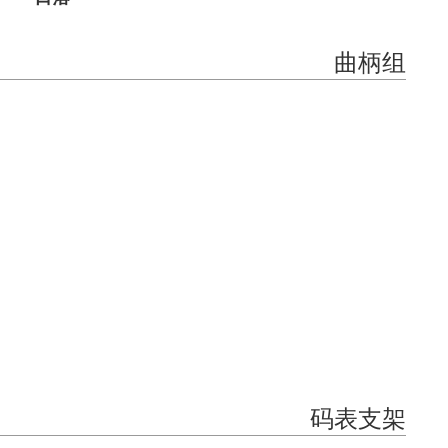
曲柄组
码表支架