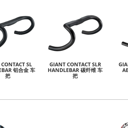
 CONTACT SL
GIANT CONTACT SLR
GIA
EBAR 铝合金 车
HANDLEBAR 碳纤维 车
A
把
把