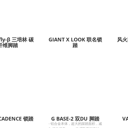
rfly-β 三培林 碳
GIANT X LOOK 联名锁
风火
纤维脚踏
踏
CADENCE 锁踏
G BASE-2 双DU 脚踏
V
- 铝合金本体，超大的踩踏面积，减